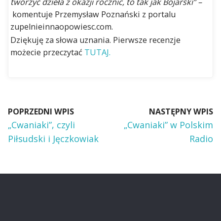
tworzyć dzieła z okazji rocznic, to tak jak Bojarski” –
komentuje Przemysław Poznański z portalu
zupelnieinnaopowiesc.com.
Dziękuję za słowa uznania. Pierwsze recenzje
możecie przeczytać
TUTAJ.
POPRZEDNI WPIS
NASTĘPNY WPIS
„Cwaniaki”, czyli
„Cwaniaki” w Polskim
Piłsudski i Jęczkowiak
Radio