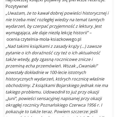
listopad 2018
Pozytywne!
październik 2018
„
Uważam, że to kawał dobrej powieści historycznej i
wrzesień 2018
nie trzeba mieć rozległej wiedzy na temat tamtych
wydarzeń, by czerpać przyjemność z lektury. Jest
sierpień 2018
wymagająca, ale daje niezłą lekcję historii” –
lipiec 2018
ocenia czytelnia-mola-ksiazkowego.pl
czerwiec 2018
„
Nad takimi książkami z zasady krąży (…) zawsze
maj 2018
pytanie o ich doraźność czy też o ich aktualność
także wtedy, gdy zgasną rocznicowe znicze i
marzec 2018
przeminą echa przemówień. Wszak „Cwaniaki”
luty 2018
powstały dokładnie w 100-lecie istotnych
styczeń 2018
historycznych wydarzeń, których rocznicę właśnie
obchodzimy. Z książkami Bojarskiego jednak nie ma
takiego problemu. Udowodnił to już przy okazji
„Juni”, powieści sensacyjnej napisanej przy okazji
okrągłej rocznicy Poznańskiego Czerwca 1956 r. I
pokazuje to także teraz. Powiem szczerze: jeśli