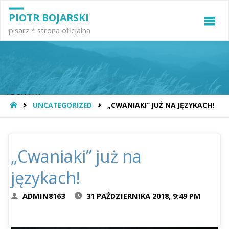
PIOTR BOJARSKI
pisarz * strona oficjalna
ARCHIWA
STRONA
UNCATEGORIZED
„CWANIAKI” JUŻ NA JĘZYKACH!
GŁÓWNA
sierpień 2023
czerwiec 2022
„Cwaniaki” już na
luty 2021
językach!
wrzesień 2020
czerwiec 2020
ADMIN8163
31 PAŹDZIERNIKA 2018, 9:49 PM
maj 2020
kwiecień 2020